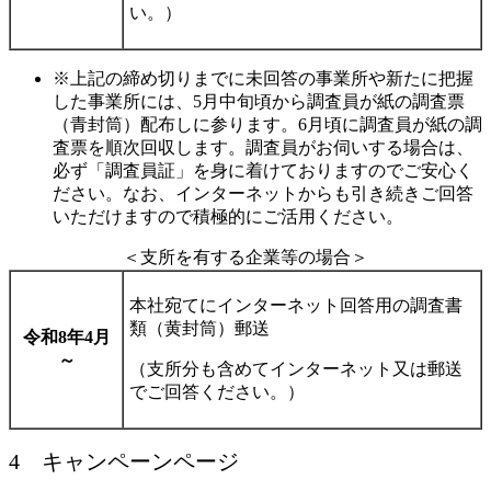
い。）
※上記の締め切りまでに未回答の
事業所や新たに把握
した事業所には、5月中旬頃から
調査員が紙の調査票
（青
封筒）配布しに参ります。6月頃に調査員が紙の調
査票を順次回収します。調査員がお伺いする場合は、
必ず「調査員証」を身に着けておりますのでご安心く
ださい。なお、インターネットからも引き続きご回答
いただけますので積極的にご活用ください。
＜支所を有する企業等の場合＞
本社宛てにインターネット回答用の調査書
類（黄封筒）郵送
令和8年4月
～
（支所分も含めてインターネット又は郵送
でご回答ください。）
4 キャンペーンページ