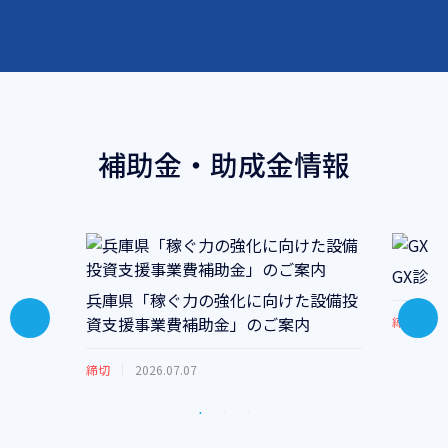
補助金・助成金情報
GX診
兵庫県「稼ぐ力の強化に向けた設備投
資支援事業費補助金」のご案内
締切
2
締切
2026.07.07