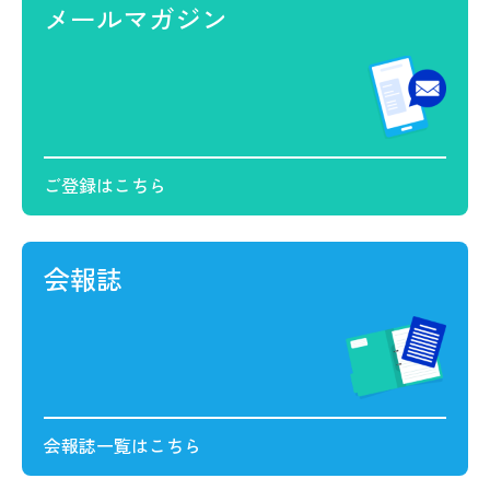
メールマガジン
07.03
2026.
お知らせ
東播磨二市二町会員大交流会のお知らせ
ご登録はこちら
07.02
2026.
お知らせ
中小企業の人材不足解消セミナーのお知らせ
会報誌
07.01
2026.
お知らせ
給与所得の源泉納付相談のご案内
06.29
2026.
お知らせ
第6回 会員企業対抗ダブルスゴルフ大会のお知ら
会報誌一覧はこちら
せ