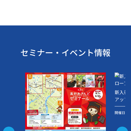
06.29
2026.
お知らせ
外国人留学生向け合同企業説明会（姫路市主催）
セミナー・イベント情報
新入社
アップ
開催日