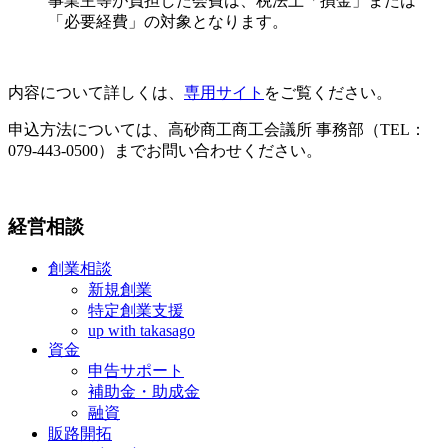
事業主等が負担した会費は、税法上「損金」または
「必要経費」の対象となります。
内容について詳しくは、
専用サイト
をご覧ください。
申込方法については、高砂商工商工会議所 事務部（TEL：
079-443-0500）までお問い合わせください。
経営相談
創業相談
新規創業
特定創業支援
up with takasago
資金
申告サポート
補助金・助成金
融資
販路開拓